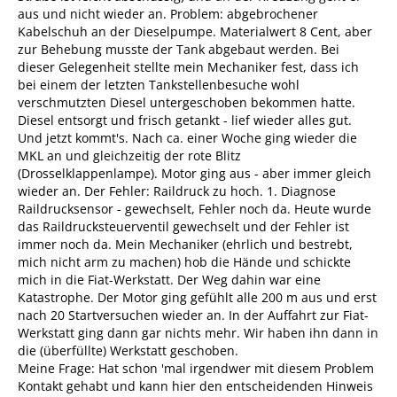
aus und nicht wieder an. Problem: abgebrochener
Kabelschuh an der Dieselpumpe. Materialwert 8 Cent, aber
zur Behebung musste der Tank abgebaut werden. Bei
dieser Gelegenheit stellte mein Mechaniker fest, dass ich
bei einem der letzten Tankstellenbesuche wohl
verschmutzten Diesel untergeschoben bekommen hatte.
Diesel entsorgt und frisch getankt - lief wieder alles gut.
Und jetzt kommt's. Nach ca. einer Woche ging wieder die
MKL an und gleichzeitig der rote Blitz
(Drosselklappenlampe). Motor ging aus - aber immer gleich
wieder an. Der Fehler: Raildruck zu hoch. 1. Diagnose
Raildrucksensor - gewechselt, Fehler noch da. Heute wurde
das Raildrucksteuerventil gewechselt und der Fehler ist
immer noch da. Mein Mechaniker (ehrlich und bestrebt,
mich nicht arm zu machen) hob die Hände und schickte
mich in die Fiat-Werkstatt. Der Weg dahin war eine
Katastrophe. Der Motor ging gefühlt alle 200 m aus und erst
nach 20 Startversuchen wieder an. In der Auffahrt zur Fiat-
Werkstatt ging dann gar nichts mehr. Wir haben ihn dann in
die (überfüllte) Werkstatt geschoben.
Meine Frage: Hat schon 'mal irgendwer mit diesem Problem
Kontakt gehabt und kann hier den entscheidenden Hinweis