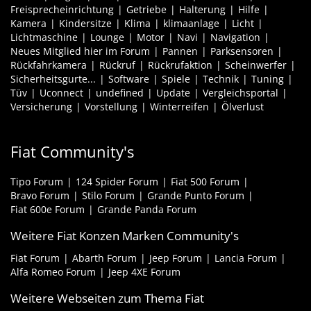
Freisprecheinrichtung
Getriebe
Halterung
Hilfe
Kamera
Kindersitze
Klima
klimaanlage
Licht
Lichtmaschine
Lounge
Motor
Navi
Navigation
Neues Mitglied hier im Forum
Pannen
Parksensoren
Rückfahrkamera
Rückruf
Rückrufaktion
Scheinwerfer
Sicherheitsgurte...
Software
Spiele
Technik
Tuning
Tüv
Uconnect
undefined
Update
Vergleichsportal
Versicherung
Vorstellung
Winterreifen
Ölverlust
Fiat Community's
Tipo Forum
124 Spider Forum
Fiat 500 Forum
Bravo Forum
Stilo Forum
Grande Punto Forum
Fiat 600e Forum
Grande Panda Forum
Weitere Fiat Konzen Marken Community's
Fiat Forum
Abarth Forum
Jeep Forum
Lancia Forum
Alfa Romeo Forum
Jeep 4XE Forum
Weitere Webseiten zum Thema Fiat