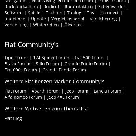
Navigation
Neues Mitglied hier im Forum
Parksensoren
Rückfahrkamera
Rückruf
Rückrufaktion
Scheinwerfer
Software
Spiele
Technik
Tuning
Tüv
Uconnect
undefined
Update
Vergleichsportal
Versicherung
Vorstellung
Winterreifen
Ölverlust
Fiat Community's
Tipo Forum
124 Spider Forum
Fiat 500 Forum
Bravo Forum
Stilo Forum
Grande Punto Forum
Fiat 600e Forum
Grande Panda Forum
Weitere Fiat Konzen Marken Community's
Fiat Forum
Abarth Forum
Jeep Forum
Lancia Forum
Alfa Romeo Forum
Jeep 4XE Forum
Weitere Webseiten zum Thema Fiat
Fiat Blog