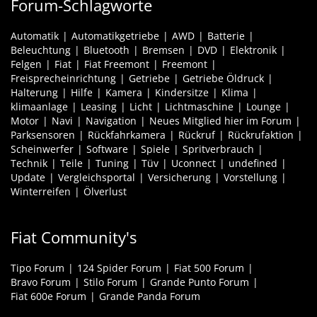
Forum-Schlagworte
Automatik
Automatikgetriebe
AWD
Batterie
Beleuchtung
Bluetooth
Bremsen
DVD
Elektronik
Felgen
Fiat
Fiat Freemont
Freemont
Freisprecheinrichtung
Getriebe
Getriebe Öldruck
Halterung
Hilfe
Kamera
Kindersitze
Klima
klimaanlage
Leasing
Licht
Lichtmaschine
Lounge
Motor
Navi
Navigation
Neues Mitglied hier im Forum
Parksensoren
Rückfahrkamera
Rückruf
Rückrufaktion
Scheinwerfer
Software
Spiele
Spritverbrauch
Technik
Teile
Tuning
Tüv
Uconnect
undefined
Update
Vergleichsportal
Versicherung
Vorstellung
Winterreifen
Ölverlust
Fiat Community's
Tipo Forum
124 Spider Forum
Fiat 500 Forum
Bravo Forum
Stilo Forum
Grande Punto Forum
Fiat 600e Forum
Grande Panda Forum