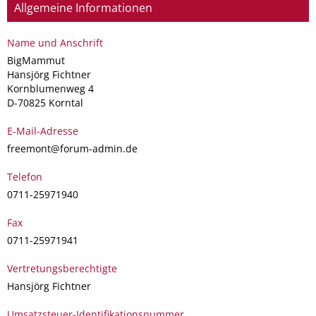
Allgemeine Informationen
Name und Anschrift
BigMammut
Hansjörg Fichtner
Kornblumenweg 4
D-70825 Korntal
E-Mail-Adresse
fr
eem
ont@for
um-ad
min.de
Telefon
07
11-259
719
40
Fax
07
11-259
719
41
Vertretungsberechtigte
Hansjörg Fichtner
Umsatzsteuer-Identifikationsnummer