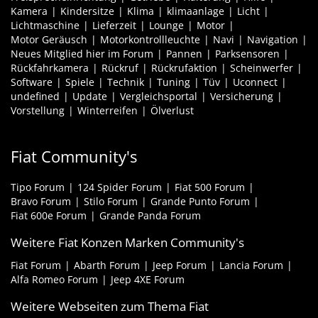
Kamera
Kindersitze
Klima
klimaanlage
Licht
Lichtmaschine
Lieferzeit
Lounge
Motor
Motor Geräusch
Motorkontrollleuchte
Navi
Navigation
Neues Mitglied hier im Forum
Pannen
Parksensoren
Rückfahrkamera
Rückruf
Rückrufaktion
Scheinwerfer
Software
Spiele
Technik
Tuning
Tüv
Uconnect
undefined
Update
Vergleichsportal
Versicherung
Vorstellung
Winterreifen
Ölverlust
Fiat Community's
Tipo Forum
124 Spider Forum
Fiat 500 Forum
Bravo Forum
Stilo Forum
Grande Punto Forum
Fiat 600e Forum
Grande Panda Forum
Weitere Fiat Konzen Marken Community's
Fiat Forum
Abarth Forum
Jeep Forum
Lancia Forum
Alfa Romeo Forum
Jeep 4XE Forum
Weitere Webseiten zum Thema Fiat