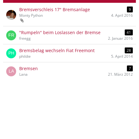
Bremsverschleis 17" Bremsanlage
9
Monty Python
4. April 2016
"Rumpeln" beim Loslassen der Bremse
41
freegg
2. Januar 2016
Bremsbelag wechseln Fiat Freemont
28
phildie
5. April 2014
Bremsen
7
Lana
21. März 2012