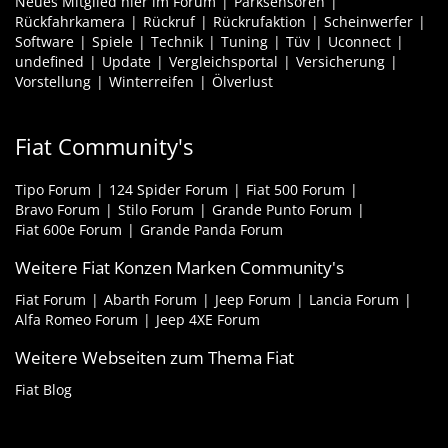
Neues Mitglied hier im Forum
Parksensoren
Rückfahrkamera
Rückruf
Rückrufaktion
Scheinwerfer
Software
Spiele
Technik
Tuning
Tüv
Uconnect
undefined
Update
Vergleichsportal
Versicherung
Vorstellung
Winterreifen
Ölverlust
Fiat Community's
Tipo Forum
124 Spider Forum
Fiat 500 Forum
Bravo Forum
Stilo Forum
Grande Punto Forum
Fiat 600e Forum
Grande Panda Forum
Weitere Fiat Konzen Marken Community's
Fiat Forum
Abarth Forum
Jeep Forum
Lancia Forum
Alfa Romeo Forum
Jeep 4XE Forum
Weitere Webseiten zum Thema Fiat
Fiat Blog