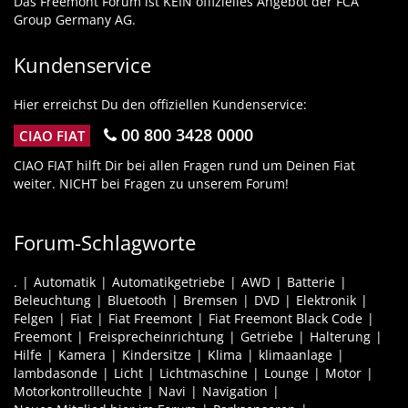
Das Freemont Forum ist KEIN offizielles Angebot der FCA
Group Germany AG.
Kundenservice
Hier erreichst Du den offiziellen Kundenservice:
00 800 3428 0000
CIAO FIAT
CIAO FIAT hilft Dir bei allen Fragen rund um Deinen Fiat
weiter. NICHT bei Fragen zu unserem Forum!
Forum-Schlagworte
.
Automatik
Automatikgetriebe
AWD
Batterie
Beleuchtung
Bluetooth
Bremsen
DVD
Elektronik
Felgen
Fiat
Fiat Freemont
Fiat Freemont Black Code
Freemont
Freisprecheinrichtung
Getriebe
Halterung
Hilfe
Kamera
Kindersitze
Klima
klimaanlage
lambdasonde
Licht
Lichtmaschine
Lounge
Motor
Motorkontrollleuchte
Navi
Navigation