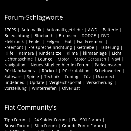
Forum-Schlagworte
170PS
Automatik
Automatikgetriebe
AWD
Batterie
Beleuchtung
Bluetooth
Bremsen
DODGE
DVD
Elektronik
Fehler
Felgen
Fiat
Fiat Freemont
Freemont
Freisprecheinrichtung
Getriebe
Halterung
Hilfe
Kamera
Kindersitze
Klima
klimaanlage
Licht
Lichtmaschine
Lounge
Motor
Motor Geräusch
Navi
Navigation
Neues Mitglied hier im Forum
Parksensoren
Rückfahrkamera
Rückruf
Rückrufaktion
Scheinwerfer
Software
Spiele
Technik
Tuning
Tüv
Uconnect
undefined
Update
Vergleichsportal
Versicherung
Vorstellung
Winterreifen
Ölverlust
Fiat Community's
Tipo Forum
124 Spider Forum
Fiat 500 Forum
Bravo Forum
Stilo Forum
Grande Punto Forum