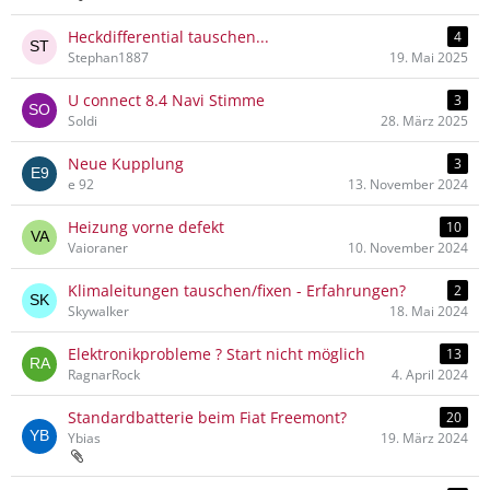
Heckdifferential tauschen...
4
Stephan1887
19. Mai 2025
U connect 8.4 Navi Stimme
3
Soldi
28. März 2025
Neue Kupplung
3
e 92
13. November 2024
Heizung vorne defekt
10
Vaioraner
10. November 2024
Klimaleitungen tauschen/fixen - Erfahrungen?
2
Skywalker
18. Mai 2024
Elektronikprobleme ? Start nicht möglich
13
RagnarRock
4. April 2024
Standardbatterie beim Fiat Freemont?
20
Ybias
19. März 2024