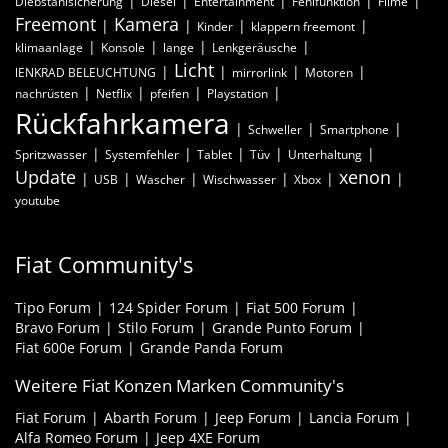
Diebstahlsicherung
Diesel
Entertainment
Fehlfunktion
Filme
Freemont
Kamera
Kinder
klappern freemont
klimaanlage
Konsole
lange
Lenkgeräusche
Licht
lENKRAD BELEUCHTUNG
mirrorlink
Motoren
nachrüsten
Netflix
pfeifen
Playstation
Rückfahrkamera
Schweller
Smartphone
Spritzwasser
Systemfehler
Tablet
Tüv
Unterhaltung
Update
xenon
USB
Wascher
Wischwasser
Xbox
youtube
Fiat Community's
Tipo Forum
124 Spider Forum
Fiat 500 Forum
Bravo Forum
Stilo Forum
Grande Punto Forum
Fiat 600e Forum
Grande Panda Forum
Weitere Fiat Konzen Marken Community's
Fiat Forum
Abarth Forum
Jeep Forum
Lancia Forum
Alfa Romeo Forum
Jeep 4XE Forum