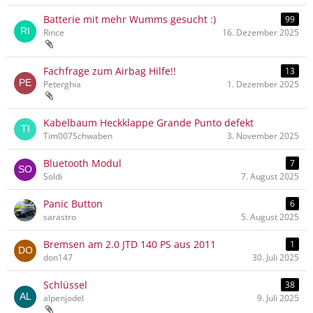
Batterie mit mehr Wumms gesucht :)
99
Rince
16. Dezember 2025
Fachfrage zum Airbag Hilfe!!
13
Peterghia
1. Dezember 2025
Kabelbaum Heckklappe Grande Punto defekt
Tim007Schwaben
3. November 2025
Bluetooth Modul
7
Soldi
7. August 2025
Panic Button
6
sarastro
5. August 2025
Bremsen am 2.0 JTD 140 PS aus 2011
1
don147
30. Juli 2025
Schlüssel
38
alpenjodel
9. Juli 2025