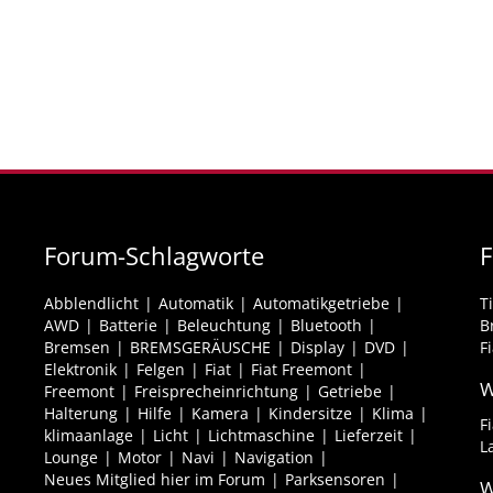
Forum-Schlagworte
F
Abblendlicht
Automatik
Automatikgetriebe
T
AWD
Batterie
Beleuchtung
Bluetooth
B
Bremsen
BREMSGERÄUSCHE
Display
DVD
F
Elektronik
Felgen
Fiat
Fiat Freemont
W
Freemont
Freisprecheinrichtung
Getriebe
Halterung
Hilfe
Kamera
Kindersitze
Klima
F
klimaanlage
Licht
Lichtmaschine
Lieferzeit
L
Lounge
Motor
Navi
Navigation
Neues Mitglied hier im Forum
Parksensoren
W