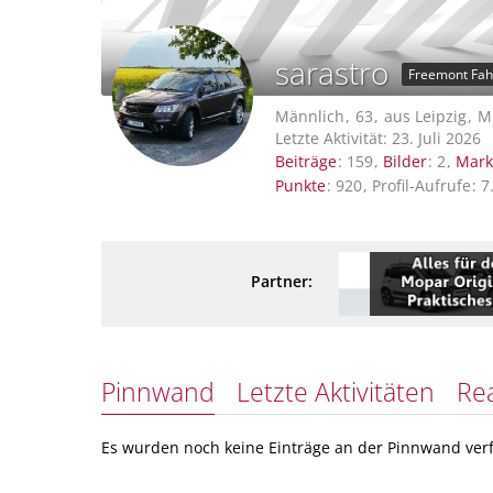
sarastro
Freemont Fah
Männlich
63
aus Leipzig
Mi
Letzte Aktivität:
23. Juli 2026
Beiträge
159
Bilder
2
Mark
Punkte
920
Profil-Aufrufe
7
Partner:
Pinnwand
Letzte Aktivitäten
Re
Es wurden noch keine Einträge an der Pinnwand verf