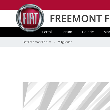
FREEMONT 
Portal
Forum
Galerie
Mar
Fiat Freemont Forum
Mitglieder