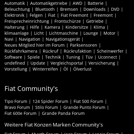
Automatik
Automatikgetriebe
AWD
Batterie
Beleuchtung
Bluetooth
Bremsen
Downloads
DVD
Elektronik
Felgen
Fiat
Fiat Freemont
Freemont
Freisprecheinrichtung
Frontschürze
Getriebe
Halterung
Hilfe
Kamera
Kindersitze
Klima
klimaanlage
Licht
Lichtmaschine
Lounge
Motor
Navi
Navigation
Navigationsgerät
Neues Mitglied hier im Forum
Parksensoren
Rückfahrkamera
Rückruf
Rückrufaktion
Scheinwerfer
Software
Spiele
Technik
Tuning
Tüv
Uconnect
undefined
Update
Vergleichsportal
Versicherung
Vorstellung
Winterreifen
Öl
Ölverlust
Fiat Community's
Tipo Forum
124 Spider Forum
Fiat 500 Forum
Bravo Forum
Stilo Forum
Grande Punto Forum
Fiat 600e Forum
Grande Panda Forum
Weitere Fiat Konzen Marken Community's