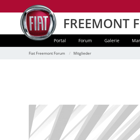
FREEMONT 
Portal
Forum
Galerie
Mar
Fiat Freemont Forum
Mitglieder