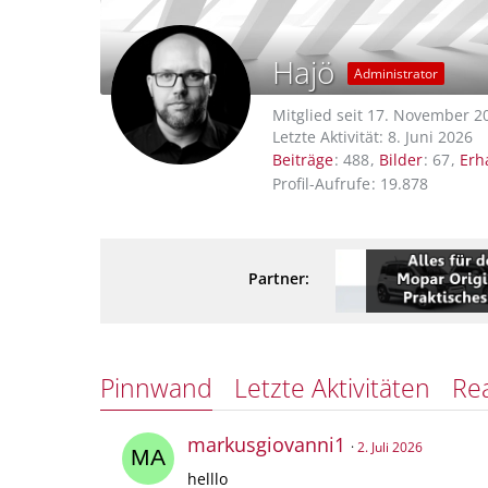
Hajö
Administrator
Mitglied seit 17. November 2
Letzte Aktivität:
8. Juni 2026
Beiträge
488
Bilder
67
Erh
Profil-Aufrufe
19.878
Partner:
Pinnwand
Letzte Aktivitäten
Re
markusgiovanni1
2. Juli 2026
helllo