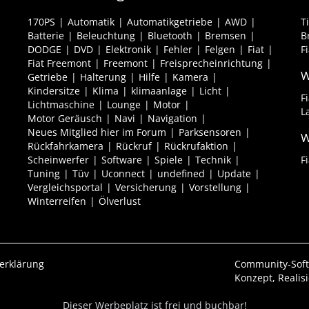
170PS
Automatik
Automatikgetriebe
AWD
T
Batterie
Beleuchtung
Bluetooth
Bremsen
B
DODGE
DVD
Elektronik
Fehler
Felgen
Fiat
F
Fiat Freemont
Freemont
Freisprecheinrichtung
W
Getriebe
Halterung
Hilfe
Kamera
Kindersitze
Klima
klimaanlage
Licht
F
Lichtmaschine
Lounge
Motor
L
Motor Geräusch
Navi
Navigation
Neues Mitglied hier im Forum
Parksensoren
W
Rückfahrkamera
Rückruf
Rückrufaktion
Scheinwerfer
Software
Spiele
Technik
F
Tuning
Tüv
Uconnect
undefined
Update
Vergleichsportal
Versicherung
Vorstellung
Winterreifen
Ölverlust
erklärung
Community-Sof
Konzept, Realis
Dieser Werbeplatz ist frei und buchbar!