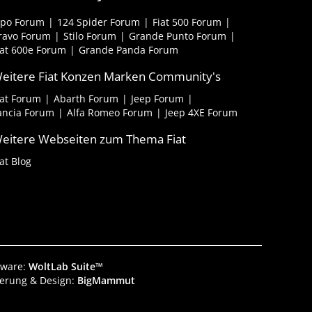
ipo Forum
124 Spider Forum
Fiat 500 Forum
ravo Forum
Stilo Forum
Grande Punto Forum
iat 600e Forum
Grande Panda Forum
eitere Fiat Konzen Marken Community's
iat Forum
Abarth Forum
Jeep Forum
ancia Forum
Alfa Romeo Forum
Jeep 4XE Forum
eitere Webseiten zum Thema Fiat
iat Blog
tware:
WoltLab Suite™
ierung & Design:
BigMammut