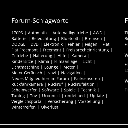
Forum-Schlagworte
F
170PS
Automatik
Automatikgetriebe
AWD
T
Batterie
Beleuchtung
Bluetooth
Bremsen
B
DODGE
DVD
Elektronik
Fehler
Felgen
Fiat
F
Fiat Freemont
Freemont
Freisprecheinrichtung
W
Getriebe
Halterung
Hilfe
Kamera
Kindersitze
Klima
klimaanlage
Licht
F
Lichtmaschine
Lounge
Motor
L
Motor Geräusch
Navi
Navigation
Neues Mitglied hier im Forum
Parksensoren
W
Rückfahrkamera
Rückruf
Rückrufaktion
Scheinwerfer
Software
Spiele
Technik
F
Tuning
Tüv
Uconnect
undefined
Update
Vergleichsportal
Versicherung
Vorstellung
Winterreifen
Ölverlust