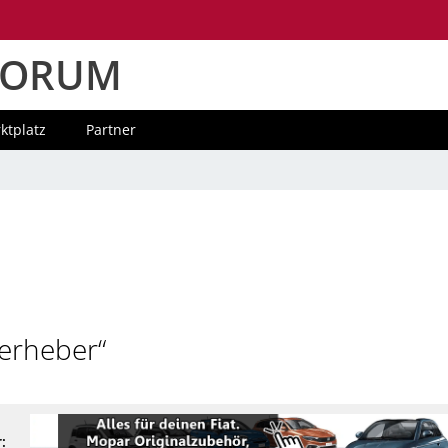
FORUM
ktplatz
Partner
erheber“
: