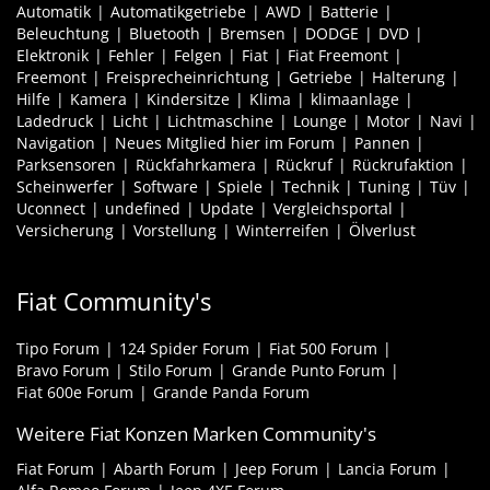
Automatik
Automatikgetriebe
AWD
Batterie
Beleuchtung
Bluetooth
Bremsen
DODGE
DVD
Elektronik
Fehler
Felgen
Fiat
Fiat Freemont
Freemont
Freisprecheinrichtung
Getriebe
Halterung
Hilfe
Kamera
Kindersitze
Klima
klimaanlage
Ladedruck
Licht
Lichtmaschine
Lounge
Motor
Navi
Navigation
Neues Mitglied hier im Forum
Pannen
Parksensoren
Rückfahrkamera
Rückruf
Rückrufaktion
Scheinwerfer
Software
Spiele
Technik
Tuning
Tüv
Uconnect
undefined
Update
Vergleichsportal
Versicherung
Vorstellung
Winterreifen
Ölverlust
Fiat Community's
Tipo Forum
124 Spider Forum
Fiat 500 Forum
Bravo Forum
Stilo Forum
Grande Punto Forum
Fiat 600e Forum
Grande Panda Forum
Weitere Fiat Konzen Marken Community's
Fiat Forum
Abarth Forum
Jeep Forum
Lancia Forum