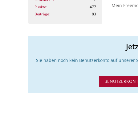
Mein Freemon
Punkte
477
Beiträge
83
Jet
Sie haben noch kein Benutzerkonto auf unserer 
BENUTZERKONT