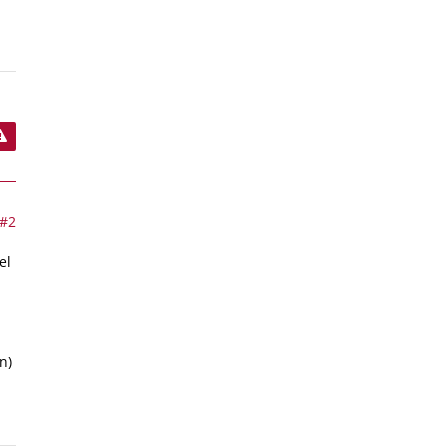
n
#2
el
n)