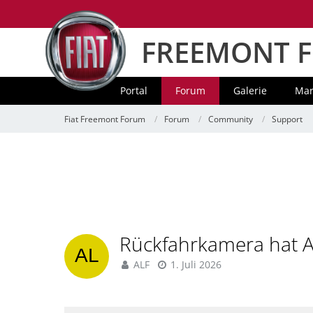
FREEMONT 
Portal
Forum
Galerie
Mar
Fiat Freemont Forum
Forum
Community
Support
Rückfahrkamera hat A
ALF
1. Juli 2026