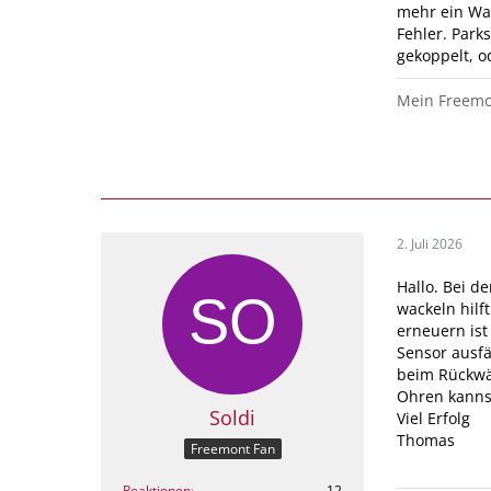
mehr ein Wac
Fehler. Park
gekoppelt, o
Mein Freemon
2. Juli 2026
Hallo. Bei d
wackeln hilft
erneuern ist
Sensor ausfä
beim Rückwär
Ohren kannst
Soldi
Viel Erfolg
Thomas
Freemont Fan
Reaktionen
12