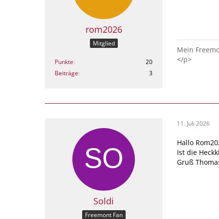
rom2026
Mitglied
Mein Freemon
</p>
Punkte
20
Beiträge
3
11. Juli 2026
Hallo Rom20
Ist die Heck
Gruß Thoma
Soldi
Freemont Fan