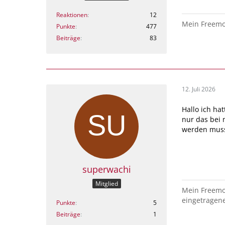
Reaktionen
12
Mein Freemon
Punkte
477
Beiträge
83
12. Juli 2026
Hallo ich ha
nur das bei
werden mus
superwachi
Mitglied
Mein Freemo
eingetragen
Punkte
5
Beiträge
1