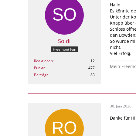
Hallo.
Es könnte de
Unter der Ko
Knapp über 
Schloss öffn
den Bowdenzu
Soldi
So wurde mir
nicht.
Freemont Fan
Viel Erfolg.
Reaktionen
12
Mein Freemon
Punkte
477
Beiträge
83
30. Juni 2026
Danke für Hi