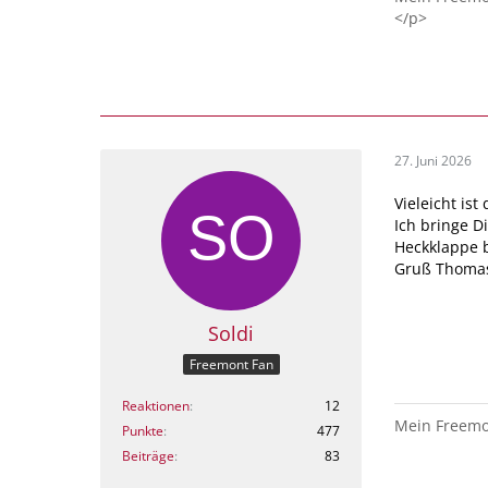
</p>
27. Juni 2026
Vieleicht is
Ich bringe D
Heckklappe b
Gruß Thoma
Soldi
Freemont Fan
Reaktionen
12
Mein Freemon
Punkte
477
Beiträge
83