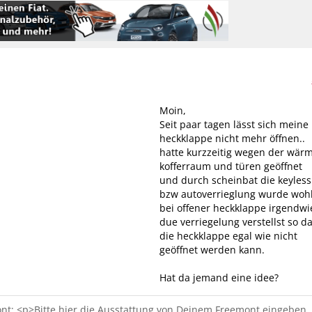
Moin,
Seit paar tagen lässt sich meine
heckklappe nicht mehr öffnen..
hatte kurzzeitig wegen der wär
kofferraum und türen geöffnet
und durch scheinbat die keyless
bzw autoverrieglung wurde woh
bei offener heckklappe irgendwi
due verriegelung verstellst so d
die heckklappe egal wie nicht
geöffnet werden kann.
Hat da jemand eine idee?
t: <p>Bitte hier die Ausstattung von Deinem Freemont eingeben.