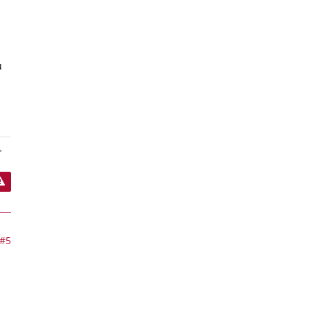
u
>
#5