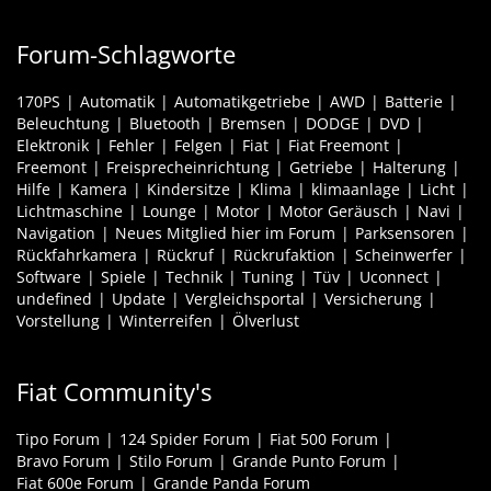
Forum-Schlagworte
170PS
Automatik
Automatikgetriebe
AWD
Batterie
Beleuchtung
Bluetooth
Bremsen
DODGE
DVD
Elektronik
Fehler
Felgen
Fiat
Fiat Freemont
Freemont
Freisprecheinrichtung
Getriebe
Halterung
Hilfe
Kamera
Kindersitze
Klima
klimaanlage
Licht
Lichtmaschine
Lounge
Motor
Motor Geräusch
Navi
Navigation
Neues Mitglied hier im Forum
Parksensoren
Rückfahrkamera
Rückruf
Rückrufaktion
Scheinwerfer
Software
Spiele
Technik
Tuning
Tüv
Uconnect
undefined
Update
Vergleichsportal
Versicherung
Vorstellung
Winterreifen
Ölverlust
Fiat Community's
Tipo Forum
124 Spider Forum
Fiat 500 Forum
Bravo Forum
Stilo Forum
Grande Punto Forum
Fiat 600e Forum
Grande Panda Forum