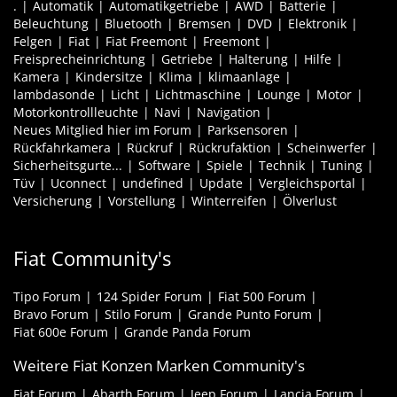
.
Automatik
Automatikgetriebe
AWD
Batterie
Beleuchtung
Bluetooth
Bremsen
DVD
Elektronik
Felgen
Fiat
Fiat Freemont
Freemont
Freisprecheinrichtung
Getriebe
Halterung
Hilfe
Kamera
Kindersitze
Klima
klimaanlage
lambdasonde
Licht
Lichtmaschine
Lounge
Motor
Motorkontrollleuchte
Navi
Navigation
Neues Mitglied hier im Forum
Parksensoren
Rückfahrkamera
Rückruf
Rückrufaktion
Scheinwerfer
Sicherheitsgurte...
Software
Spiele
Technik
Tuning
Tüv
Uconnect
undefined
Update
Vergleichsportal
Versicherung
Vorstellung
Winterreifen
Ölverlust
Fiat Community's
Tipo Forum
124 Spider Forum
Fiat 500 Forum
Bravo Forum
Stilo Forum
Grande Punto Forum
Fiat 600e Forum
Grande Panda Forum
Weitere Fiat Konzen Marken Community's
Fiat Forum
Abarth Forum
Jeep Forum
Lancia Forum