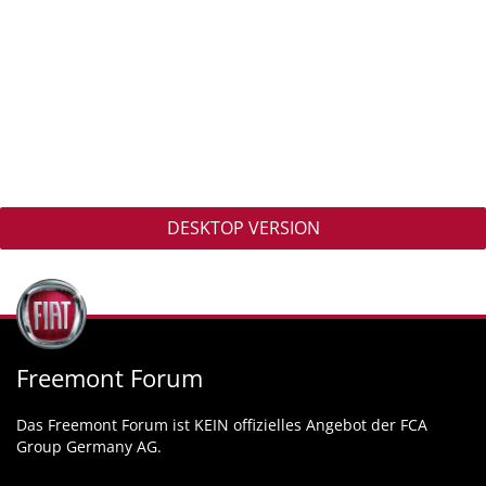
DESKTOP VERSION
Freemont Forum
Das Freemont Forum ist KEIN offizielles Angebot der FCA
Group Germany AG.