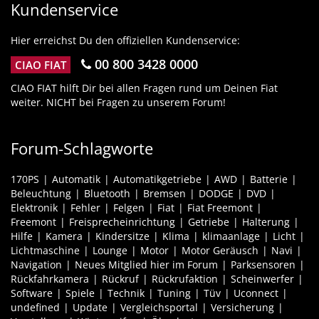
Kundenservice
Hier erreichst Du den offiziellen Kundenservice:
00 800 3428 0000
CIAO FIAT
CIAO FIAT hilft Dir bei allen Fragen rund um Deinen Fiat
weiter. NICHT bei Fragen zu unserem Forum!
Forum-Schlagworte
170PS
Automatik
Automatikgetriebe
AWD
Batterie
Beleuchtung
Bluetooth
Bremsen
DODGE
DVD
Elektronik
Fehler
Felgen
Fiat
Fiat Freemont
Freemont
Freisprecheinrichtung
Getriebe
Halterung
Hilfe
Kamera
Kindersitze
Klima
klimaanlage
Licht
Lichtmaschine
Lounge
Motor
Motor Geräusch
Navi
Navigation
Neues Mitglied hier im Forum
Parksensoren
Rückfahrkamera
Rückruf
Rückrufaktion
Scheinwerfer
Software
Spiele
Technik
Tuning
Tüv
Uconnect
undefined
Update
Vergleichsportal
Versicherung