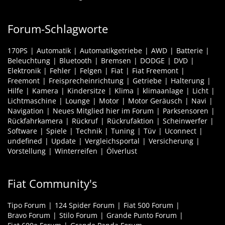
Forum-Schlagworte
170PS
Automatik
Automatikgetriebe
AWD
Batterie
Beleuchtung
Bluetooth
Bremsen
DODGE
DVD
Elektronik
Fehler
Felgen
Fiat
Fiat Freemont
Freemont
Freisprecheinrichtung
Getriebe
Halterung
Hilfe
Kamera
Kindersitze
Klima
klimaanlage
Licht
Lichtmaschine
Lounge
Motor
Motor Geräusch
Navi
Navigation
Neues Mitglied hier im Forum
Parksensoren
Rückfahrkamera
Rückruf
Rückrufaktion
Scheinwerfer
Software
Spiele
Technik
Tuning
Tüv
Uconnect
undefined
Update
Vergleichsportal
Versicherung
Vorstellung
Winterreifen
Ölverlust
Fiat Community's
Tipo Forum
124 Spider Forum
Fiat 500 Forum
Bravo Forum
Stilo Forum
Grande Punto Forum