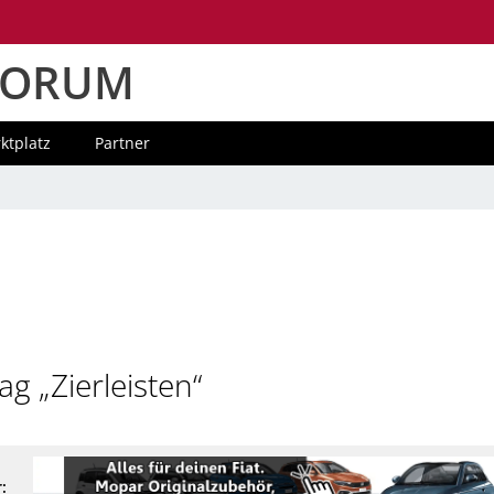
FORUM
ktplatz
Partner
g „Zierleisten“
: