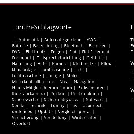
Forum-Schlagworte
F
.
Automatik
Automatikgetriebe
AWD
T
Batterie
Beleuchtung
Bluetooth
Bremsen
B
DVD
Elektronik
Felgen
Fiat
Fiat Freemont
F
Freemont
Freisprecheinrichtung
Getriebe
W
Halterung
Hilfe
Kamera
Kindersitze
Klima
klimaanlage
lambdasonde
Licht
F
Lichtmaschine
Lounge
Motor
L
Motorkontrollleuchte
Navi
Navigation
Neues Mitglied hier im Forum
Parksensoren
W
Rückfahrkamera
Rückruf
Rückrufaktion
Scheinwerfer
Sicherheitsgurte...
Software
F
Spiele
Technik
Tuning
Tüv
Uconnect
undefined
Update
Vergleichsportal
Versicherung
Vorstellung
Winterreifen
Ölverlust