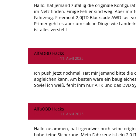
Hallo, hat jemand zufällig die originale Konfigur
im Netz finden. Einige Fehler sind weg. Aber mir 
Fahrzeug. Freemont 2,0JTD Blackcode AWD fast vol
Primer geht es aber um solche Dinge wie Landerk
ist alles verstellt.
AlfaOBD Hacks
DanielG2112
11. April 2025
Ich push jetzt nochmal. Hat mir jemand bitte die
abgleichen kann. Am besten wäre ein baugleiches 
Soviel ich weiß, fehlt ihm nur AHK und das DVD S
AlfaOBD Hacks
DanielG2112
11. April 2025
Hallo zusammen, hat irgendwer noch seine original
habe keine Sicherung. Mein Fahrzeug ist ein 2,0 