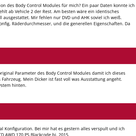
ation des Body Control Modules für mich? Ein paar Daten konnte ich
fehlt ab Vehicle 2 der Rest. Am besten wäre ein identisches
l ausgestattet. Mir fehlen nur DVD und AHK soviel ich weiß.
onfig, Räderdurchmesser, und die generellen Eigenschaften. Da
 original Parameter des Body Control Modules damit ich dieses
Fahrzeug. Mein Dicker ist fast voll was Ausstattung angeht.
ystem hinten.
 Konfiguration. Bei mir hat es gestern alles verspult und ich
JTD AWD 170 PS Blackcode bj. 2015.