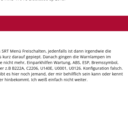
das SRT Menü Freischalten, jedenfalls ist dann irgendwie die
s kurz darauf gepiept. Danach gingen die Warnlampen im
 nicht mehr, Einparkhilfen Wartung, ABS, ESP, Bremssymbol,
er z.B B222A, C2206, U140E, U0001, U0126. Konfiguration falsch.
ibt es hier noch jemand, der mir behilflich sein kann oder kennt
r hinbekommt. Ich weiß einfach nicht weiter.