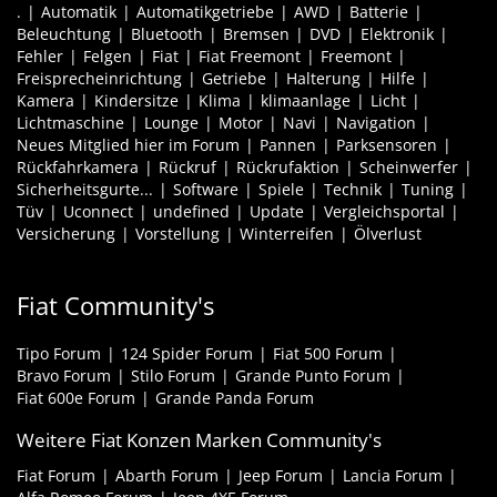
.
Automatik
Automatikgetriebe
AWD
Batterie
Beleuchtung
Bluetooth
Bremsen
DVD
Elektronik
Fehler
Felgen
Fiat
Fiat Freemont
Freemont
Freisprecheinrichtung
Getriebe
Halterung
Hilfe
Kamera
Kindersitze
Klima
klimaanlage
Licht
Lichtmaschine
Lounge
Motor
Navi
Navigation
Neues Mitglied hier im Forum
Pannen
Parksensoren
Rückfahrkamera
Rückruf
Rückrufaktion
Scheinwerfer
Sicherheitsgurte...
Software
Spiele
Technik
Tuning
Tüv
Uconnect
undefined
Update
Vergleichsportal
Versicherung
Vorstellung
Winterreifen
Ölverlust
Fiat Community's
Tipo Forum
124 Spider Forum
Fiat 500 Forum
Bravo Forum
Stilo Forum
Grande Punto Forum
Fiat 600e Forum
Grande Panda Forum
Weitere Fiat Konzen Marken Community's
Fiat Forum
Abarth Forum
Jeep Forum
Lancia Forum