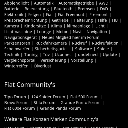
Abblendlicht
Automatik
Automatikgetriebe
AWD
Batterie
Beleuchtung
Bluetooth
Bremsen
DVD
Elektronik
Felgen
Fiat
Fiat Freemont
Freemont
Freisprecheinrichtung
Getriebe
Halterung
Hilfe
HU
Kamera
Kindersitze
Klima
klimaanlage
Licht
Lichtmaschine
Lounge
Motor
Navi
Navigation
Navigationsgerät
Neues Mitglied hier im Forum
Parksensoren
Rückfahrkamera
Rückruf
Rückrufaktion
Scheinwerfer
Sicherheitsgurte...
Software
Spiele
Technik
Tuning
Tüv
Uconnect
undefined
Update
Vergleichsportal
Versicherung
Vorstellung
Winterreifen
Ölverlust
Fiat Community's
Tipo Forum
124 Spider Forum
Fiat 500 Forum
Bravo Forum
Stilo Forum
Grande Punto Forum
Fiat 600e Forum
Grande Panda Forum
Weitere Fiat Konzen Marken Community's