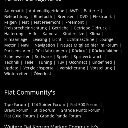
Automatik
Automatikgetriebe
AWD
Batterie
Beleuchtung
Bluetooth
Bremsen
DVD
Elektronik
Felgen
Fiat
Fiat Freemont
Freemont
Freisprecheinrichtung
Getriebe
Getriebe Öldruck
Halterung
Hilfe
Kamera
Kindersitze
Klima
klimaanlage
Leasing
Licht
Lichtmaschine
Lounge
Motor
Navi
Navigation
Neues Mitglied hier im Forum
Parksensoren
Rückfahrkamera
Rückruf
Rückrufaktion
Scheinwerfer
Software
Spiele
Spritverbrauch
Technik
Teile
Tuning
Tüv
Uconnect
undefined
Update
Vergleichsportal
Versicherung
Vorstellung
Winterreifen
Ölverlust
Fiat Community's
Tipo Forum
124 Spider Forum
Fiat 500 Forum
Bravo Forum
Stilo Forum
Grande Punto Forum
Fiat 600e Forum
Grande Panda Forum
Weitere Fiat Konzen Marken Community's