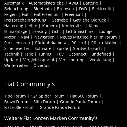
Automatik
Automatikgetriebe
AWD
Batterie
Beleuchtung
Bluetooth
Bremsen
DVD
Elektronik
Felgen
Fiat
Fiat Freemont
Freemont
Freisprecheinrichtung
Getriebe
Getriebe Öldruck
Halterung
Hilfe
Kamera
Kindersitze
Klima
klimaanlage
Leasing
Licht
Lichtmaschine
Lounge
Motor
Navi
Navigation
Neues Mitglied hier im Forum
Parksensoren
Rückfahrkamera
Rückruf
Rückrufaktion
Scheinwerfer
Software
Spiele
Spritverbrauch
Technik
Teile
Tuning
Tüv
Uconnect
undefined
Update
Vergleichsportal
Versicherung
Vorstellung
Winterreifen
Ölverlust
Fiat Community's
Tipo Forum
124 Spider Forum
Fiat 500 Forum
Bravo Forum
Stilo Forum
Grande Punto Forum
Fiat 600e Forum
Grande Panda Forum
Weitere Fiat Konzen Marken Community's