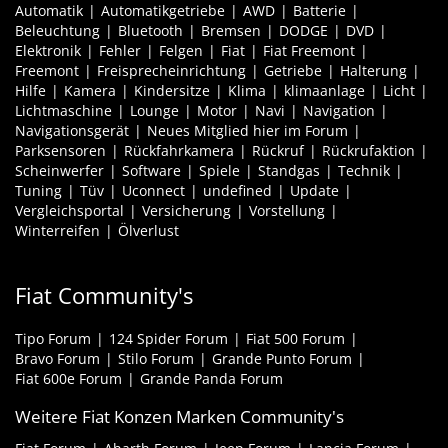
Automatik
Automatikgetriebe
AWD
Batterie
Beleuchtung
Bluetooth
Bremsen
DODGE
DVD
Elektronik
Fehler
Felgen
Fiat
Fiat Freemont
Freemont
Freisprecheinrichtung
Getriebe
Halterung
Hilfe
Kamera
Kindersitze
Klima
klimaanlage
Licht
Lichtmaschine
Lounge
Motor
Navi
Navigation
Navigationsgerät
Neues Mitglied hier im Forum
Parksensoren
Rückfahrkamera
Rückruf
Rückrufaktion
Scheinwerfer
Software
Spiele
Standgas
Technik
Tuning
Tüv
Uconnect
undefined
Update
Vergleichsportal
Versicherung
Vorstellung
Winterreifen
Ölverlust
Fiat Community's
Tipo Forum
124 Spider Forum
Fiat 500 Forum
Bravo Forum
Stilo Forum
Grande Punto Forum
Fiat 600e Forum
Grande Panda Forum
Weitere Fiat Konzen Marken Community's