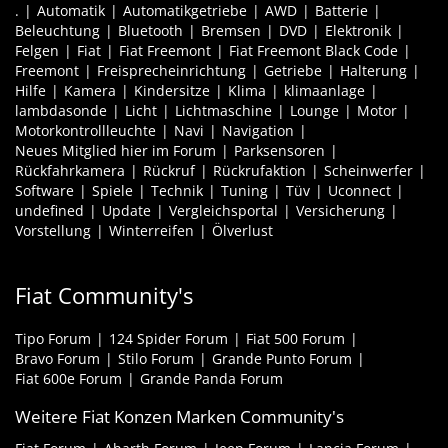
.
Automatik
Automatikgetriebe
AWD
Batterie
Beleuchtung
Bluetooth
Bremsen
DVD
Elektronik
Felgen
Fiat
Fiat Freemont
Fiat Freemont Black Code
Freemont
Freisprecheinrichtung
Getriebe
Halterung
Hilfe
Kamera
Kindersitze
Klima
klimaanlage
lambdasonde
Licht
Lichtmaschine
Lounge
Motor
Motorkontrollleuchte
Navi
Navigation
Neues Mitglied hier im Forum
Parksensoren
Rückfahrkamera
Rückruf
Rückrufaktion
Scheinwerfer
Software
Spiele
Technik
Tuning
Tüv
Uconnect
undefined
Update
Vergleichsportal
Versicherung
Vorstellung
Winterreifen
Ölverlust
Fiat Community's
Tipo Forum
124 Spider Forum
Fiat 500 Forum
Bravo Forum
Stilo Forum
Grande Punto Forum
Fiat 600e Forum
Grande Panda Forum
Weitere Fiat Konzen Marken Community's