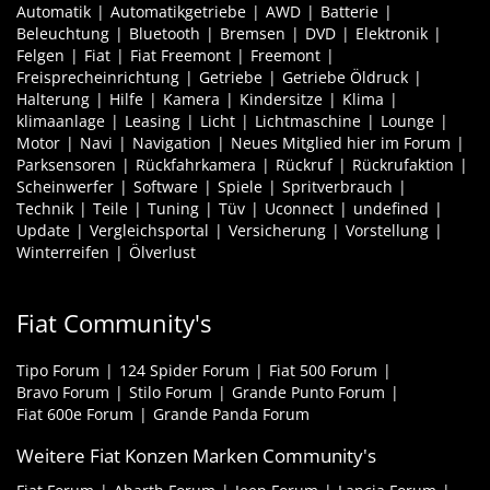
Automatik
Automatikgetriebe
AWD
Batterie
Beleuchtung
Bluetooth
Bremsen
DVD
Elektronik
Felgen
Fiat
Fiat Freemont
Freemont
Freisprecheinrichtung
Getriebe
Getriebe Öldruck
Halterung
Hilfe
Kamera
Kindersitze
Klima
klimaanlage
Leasing
Licht
Lichtmaschine
Lounge
Motor
Navi
Navigation
Neues Mitglied hier im Forum
Parksensoren
Rückfahrkamera
Rückruf
Rückrufaktion
Scheinwerfer
Software
Spiele
Spritverbrauch
Technik
Teile
Tuning
Tüv
Uconnect
undefined
Update
Vergleichsportal
Versicherung
Vorstellung
Winterreifen
Ölverlust
Fiat Community's
Tipo Forum
124 Spider Forum
Fiat 500 Forum
Bravo Forum
Stilo Forum
Grande Punto Forum
Fiat 600e Forum
Grande Panda Forum
Weitere Fiat Konzen Marken Community's