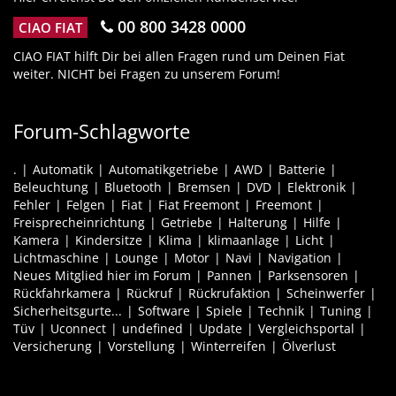
00 800 3428 0000
CIAO FIAT
CIAO FIAT hilft Dir bei allen Fragen rund um Deinen Fiat
weiter. NICHT bei Fragen zu unserem Forum!
Forum-Schlagworte
.
Automatik
Automatikgetriebe
AWD
Batterie
Beleuchtung
Bluetooth
Bremsen
DVD
Elektronik
Fehler
Felgen
Fiat
Fiat Freemont
Freemont
Freisprecheinrichtung
Getriebe
Halterung
Hilfe
Kamera
Kindersitze
Klima
klimaanlage
Licht
Lichtmaschine
Lounge
Motor
Navi
Navigation
Neues Mitglied hier im Forum
Pannen
Parksensoren
Rückfahrkamera
Rückruf
Rückrufaktion
Scheinwerfer
Sicherheitsgurte...
Software
Spiele
Technik
Tuning
Tüv
Uconnect
undefined
Update
Vergleichsportal
Versicherung
Vorstellung
Winterreifen
Ölverlust