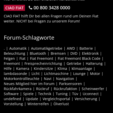
00 800 3428 0000
CIAO FIAT
CIAO FIAT hilft Dir bei allen Fragen rund um Deinen Fiat
weiter. NICHT bei Fragen zu unserem Forum!
Forum-Schlagworte
.
Automatik
Automatikgetriebe
AWD
Batterie
Beleuchtung
Bluetooth
Bremsen
DVD
Elektronik
Felgen
Fiat
Fiat Freemont
Fiat Freemont Black Code
Freemont
Freisprecheinrichtung
Getriebe
Halterung
Hilfe
Kamera
Kindersitze
Klima
klimaanlage
lambdasonde
Licht
Lichtmaschine
Lounge
Motor
Motorkontrollleuchte
Navi
Navigation
Neues Mitglied hier im Forum
Parksensoren
Rückfahrkamera
Rückruf
Rückrufaktion
Scheinwerfer
Software
Spiele
Technik
Tuning
Tüv
Uconnect
undefined
Update
Vergleichsportal
Versicherung
Vorstellung
Winterreifen
Ölverlust