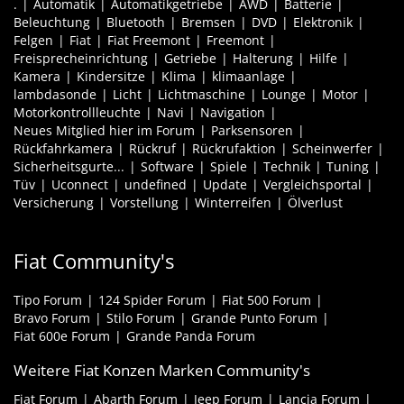
.
Automatik
Automatikgetriebe
AWD
Batterie
Beleuchtung
Bluetooth
Bremsen
DVD
Elektronik
Felgen
Fiat
Fiat Freemont
Freemont
Freisprecheinrichtung
Getriebe
Halterung
Hilfe
Kamera
Kindersitze
Klima
klimaanlage
lambdasonde
Licht
Lichtmaschine
Lounge
Motor
Motorkontrollleuchte
Navi
Navigation
Neues Mitglied hier im Forum
Parksensoren
Rückfahrkamera
Rückruf
Rückrufaktion
Scheinwerfer
Sicherheitsgurte...
Software
Spiele
Technik
Tuning
Tüv
Uconnect
undefined
Update
Vergleichsportal
Versicherung
Vorstellung
Winterreifen
Ölverlust
Fiat Community's
Tipo Forum
124 Spider Forum
Fiat 500 Forum
Bravo Forum
Stilo Forum
Grande Punto Forum
Fiat 600e Forum
Grande Panda Forum
Weitere Fiat Konzen Marken Community's
Fiat Forum
Abarth Forum
Jeep Forum
Lancia Forum