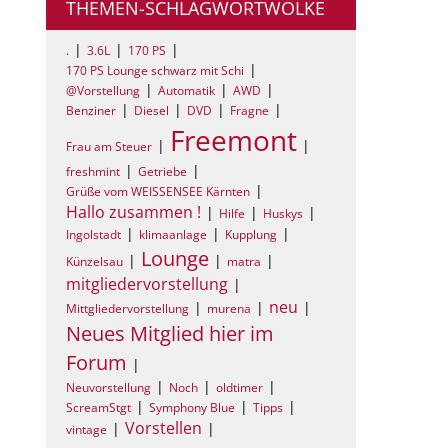
THEMEN-SCHLAGWORTWOLKE
.
3.6L
170 PS
170 PS Lounge schwarz mit Schi
@Vorstellung
Automatik
AWD
Benziner
Diesel
DVD
Fragne
Freemont
Frau am Steuer
freshmint
Getriebe
Grüße vom WEISSENSEE Kärnten
Hallo zusammen !
Hilfe
Huskys
Ingolstadt
klimaanlage
Kupplung
Lounge
Künzelsau
matra
mitgliedervorstellung
neu
Mittgliedervorstellung
murena
Neues Mitglied hier im
Forum
Neuvorstellung
Noch
oldtimer
ScreamStgt
Symphony Blue
Tipps
Vorstellen
vintage