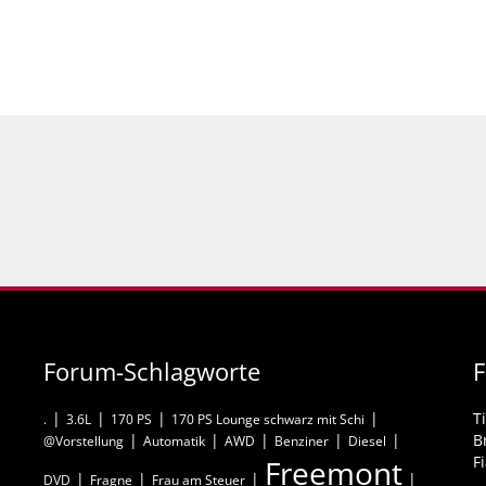
Forum-Schlagworte
F
T
.
3.6L
170 PS
170 PS Lounge schwarz mit Schi
B
@Vorstellung
Automatik
AWD
Benziner
Diesel
F
Freemont
DVD
Fragne
Frau am Steuer