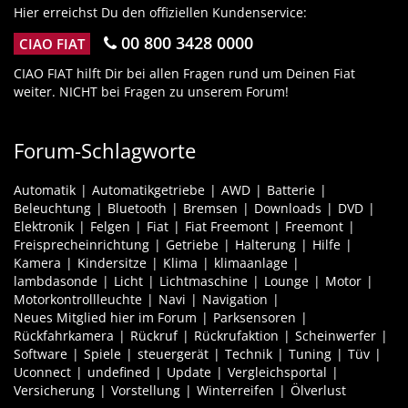
Hier erreichst Du den offiziellen Kundenservice:
00 800 3428 0000
CIAO FIAT
CIAO FIAT hilft Dir bei allen Fragen rund um Deinen Fiat
weiter. NICHT bei Fragen zu unserem Forum!
Forum-Schlagworte
Automatik
Automatikgetriebe
AWD
Batterie
Beleuchtung
Bluetooth
Bremsen
Downloads
DVD
Elektronik
Felgen
Fiat
Fiat Freemont
Freemont
Freisprecheinrichtung
Getriebe
Halterung
Hilfe
Kamera
Kindersitze
Klima
klimaanlage
lambdasonde
Licht
Lichtmaschine
Lounge
Motor
Motorkontrollleuchte
Navi
Navigation
Neues Mitglied hier im Forum
Parksensoren
Rückfahrkamera
Rückruf
Rückrufaktion
Scheinwerfer
Software
Spiele
steuergerät
Technik
Tuning
Tüv
Uconnect
undefined
Update
Vergleichsportal
Versicherung
Vorstellung
Winterreifen
Ölverlust